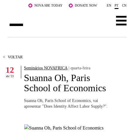
Saltar para o conteúdo principal
NOVA SBE TODAY
DONATE NOW
EN
PT
CN
SOBRE NÓS
CURSOS
<
VOLTAR
12
Seminários NOVAFRICA
| quarta-feira
DOCENTES E INVESTIGAÇÃO
Suanna Oh, Paris
abr '23
COMUNIDADE
School of Economics
LIFE AT NOVA SBE
Suanna Oh, Paris School of Economics, vai
apresentar "Does Identity Affect Labor Supply?".
WHAT'S HAPPENING