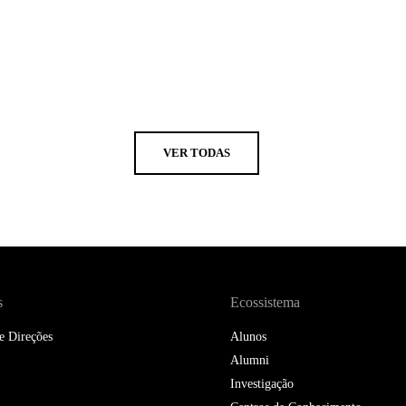
VER TODAS
s
Ecossistema
e Direções
Alunos
Alumni
Investigação