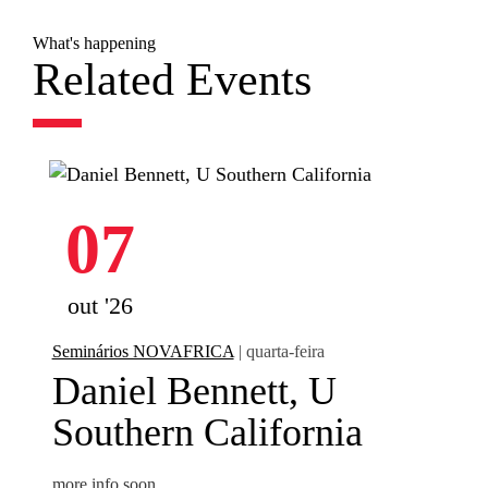
What's happening
Related Events
07
out '26
Seminários NOVAFRICA
| quarta-feira
Daniel Bennett, U
Southern California
more info soon