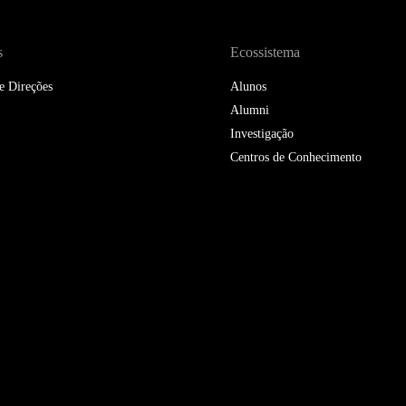
DOUBLE DEGREES
DIREITO & GESTÃO
s
Ecossistema
e Direções
Alunos
DIREITO E ECONOMIA
DO MAR
Alumni
Investigação
DUAL DEGREE NYU
Centros de Conhecimento