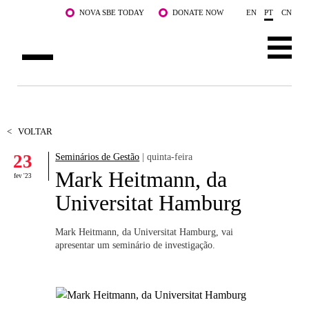
Saltar para o conteúdo principal
NOVA SBE TODAY
DONATE NOW
EN
PT
CN
SOBRE NÓS
CURSOS
<
VOLTAR
23
Seminários de Gestão
| quinta-feira
DOCENTES E INVESTIGAÇÃO
Mark Heitmann, da
fev '23
COMUNIDADE
Universitat Hamburg
LIFE AT NOVA SBE
Mark Heitmann, da Universitat Hamburg, vai
apresentar um seminário de investigação.
WHAT'S HAPPENING