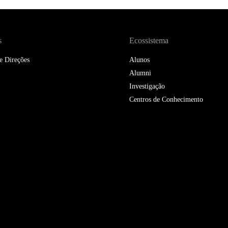
DOUBLE DEGREES
DIREITO & GESTÃO
s
Ecossistema
DIREITO E ECONOMIA
e Direções
Alunos
DO MAR
Alumni
DUAL DEGREE NYU
Investigação
Centros de Conhecimento