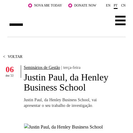
Saltar para o conteúdo principal
NOVA SBE TODAY
DONATE NOW
EN
PT
CN
SOBRE NÓS
CURSOS
<
VOLTAR
06
Seminários de Gestão
| terça-feira
DOCENTES E INVESTIGAÇÃO
Justin Paul, da Henley
dez '22
COMUNIDADE
Business School
LIFE AT NOVA SBE
Justin Paul, da Henley Business School, vai
apresentar o seu trabalho de investigação.
WHAT'S HAPPENING