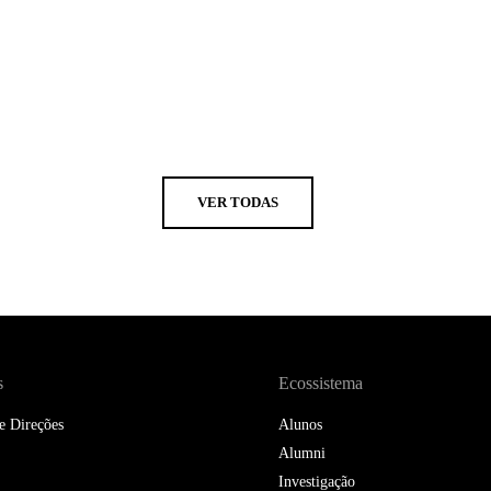
VER TODAS
s
Ecossistema
e Direções
Alunos
Alumni
Investigação