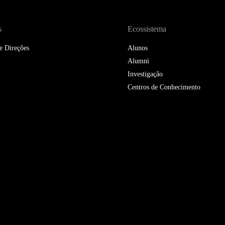
DOUBLE DEGREES
DIREITO & GESTÃO
s
Ecossistema
e Direções
Alunos
DIREITO E ECONOMIA
DO MAR
Alumni
Investigação
DUAL DEGREE NYU
Centros de Conhecimento