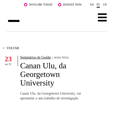
Saltar para o conteúdo principal
NOVA SBE TODAY
DONATE NOW
EN
PT
CN
SOBRE NÓS
CURSOS
<
VOLTAR
23
Seminários de Gestão
| sexta-feira
DOCENTES E INVESTIGAÇÃO
Canan Ulu, da
set '22
COMUNIDADE
Georgetown
University
LIFE AT NOVA SBE
WHAT'S HAPPENING
Canan Ulu, da Georgetown University, vai
apresentar o seu trabalho de investigação.