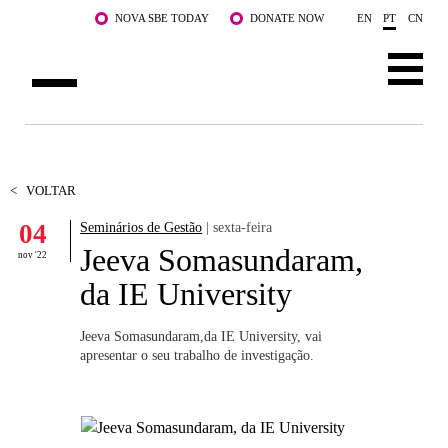
Saltar para o conteúdo principal
NOVA SBE TODAY
DONATE NOW
EN
PT
CN
SOBRE NÓS
CURSOS
<
VOLTAR
04
Seminários de Gestão
| sexta-feira
DOCENTES E INVESTIGAÇÃO
Jeeva Somasundaram,
nov '22
COMUNIDADE
da IE University
LIFE AT NOVA SBE
Jeeva Somasundaram,da IE University, vai
apresentar o seu trabalho de investigação.
WHAT'S HAPPENING