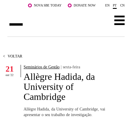
Saltar para o conteúdo principal
NOVA SBE TODAY
DONATE NOW
EN
PT
CN
SOBRE NÓS
CURSOS
<
VOLTAR
21
Seminários de Gestão
| sexta-feira
DOCENTES E INVESTIGAÇÃO
Allègre Hadida, da
out '22
COMUNIDADE
University of
Cambridge
LIFE AT NOVA SBE
WHAT'S HAPPENING
Allègre Hadida, da University of Cambridge, vai
apresentar o seu trabalho de investigação.