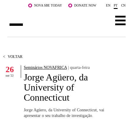
Saltar para o conteúdo principal
NOVA SBE TODAY
DONATE NOW
EN
PT
CN
SOBRE NÓS
CURSOS
<
VOLTAR
26
Seminários NOVAFRICA
| quarta-feira
DOCENTES E INVESTIGAÇÃO
Jorge Agüero, da
out '22
COMUNIDADE
University of
Connecticut
LIFE AT NOVA SBE
WHAT'S HAPPENING
Jorge Agüero, da University of Connecticut, vai
apresentar o seu trabalho de investigação.