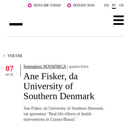
Saltar para o conteúdo principal
NOVA SBE TODAY
DONATE NOW
EN
PT
CN
SOBRE NÓS
CURSOS
<
VOLTAR
07
Seminários NOVAFRICA
| quarta-feira
DOCENTES E INVESTIGAÇÃO
Ane Fisker, da
set '22
COMUNIDADE
University of
Southern Denmark
LIFE AT NOVA SBE
WHAT'S HAPPENING
Ane Fisker, da University of Southern Denmark,
vai apresentar “Real-life effects of health
interventions in Guinea-Bissau”.