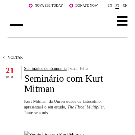
Saltar para o conteúdo principal
NOVA SBE TODAY
DONATE NOW
EN
PT
CN
SOBRE NÓS
CURSOS
<
VOLTAR
21
Seminários de Economia
| sexta-feira
DOCENTES E INVESTIGAÇÃO
Seminário com Kurt
set '18
COMUNIDADE
Mitman
LIFE AT NOVA SBE
Kurt Mitman, da Universidade de Estocolmo,
apresentará o seu estudo,
The Fiscal Multiplier
.
WHAT'S HAPPENING
Junte-se a nós.