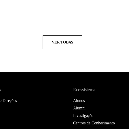
VER TODAS
s
Ecossistema
e Direções
Alunos
Alumni
Investigação
Centros de Conhecimento