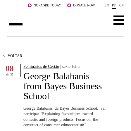
Saltar para o conteúdo principal
NOVA SBE TODAY
DONATE NOW
EN
PT
CN
SOBRE NÓS
CURSOS
<
VOLTAR
08
Seminários de Gestão
| sexta-feira
DOCENTES E INVESTIGAÇÃO
George Balabanis
abr '22
COMUNIDADE
from Bayes Business
School
LIFE AT NOVA SBE
WHAT'S HAPPENING
George Balabanis, da Bayes Business School, vai
participar “Explaining favouritism toward
domestic and foreign products. Focus on the
construct of consumer ethnocentrism“