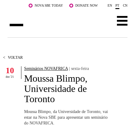
Saltar para o conteúdo principal
NOVA SBE TODAY
DONATE NOW
EN
PT
CN
SOBRE NÓS
CURSOS
<
VOLTAR
10
Seminários NOVAFRICA
| sexta-feira
DOCENTES E INVESTIGAÇÃO
Moussa Blimpo,
dez '21
COMUNIDADE
Universidade de
Toronto
LIFE AT NOVA SBE
WHAT'S HAPPENING
Moussa Blimpo, da Universidade de Toronto, vai
estar na Nova SBE para apresentar um seminário
do NOVAFRICA.