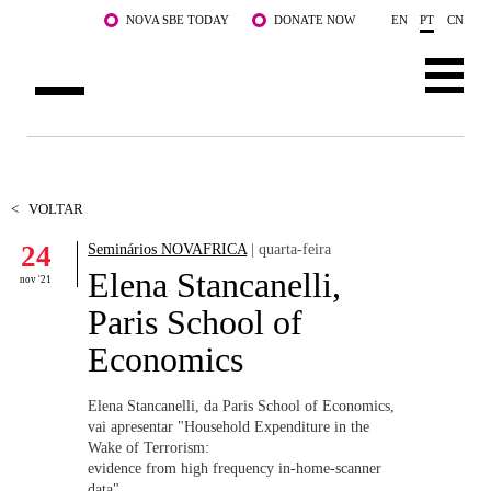
Saltar para o conteúdo principal
NOVA SBE TODAY
DONATE NOW
EN
PT
CN
SOBRE NÓS
CURSOS
<
VOLTAR
24
Seminários NOVAFRICA
| quarta-feira
DOCENTES E INVESTIGAÇÃO
Elena Stancanelli,
nov '21
COMUNIDADE
Paris School of
Economics
LIFE AT NOVA SBE
WHAT'S HAPPENING
Elena Stancanelli, da Paris School of Economics,
vai apresentar "Household Expenditure in the
Wake of Terrorism:
evidence from high frequency in-home-scanner
data".