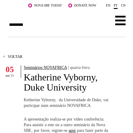
Saltar para o conteúdo principal
NOVA SBE TODAY
DONATE NOW
EN
PT
CN
SOBRE NÓS
CURSOS
<
VOLTAR
05
Seminários NOVAFRICA
| quarta-feira
DOCENTES E INVESTIGAÇÃO
Katherine Vyborny,
mai '21
COMUNIDADE
Duke University
LIFE AT NOVA SBE
Ketherine Vyborny, da Universidade de Duke, vai
participar num seminário NOVAFRICA.
WHAT'S HAPPENING
A apresentação realiza-se por vídeo conferência.
Para assistir a este ou a outro seminário da Nova
SBE, por favor, registe-se
aqui
para fazer parte da