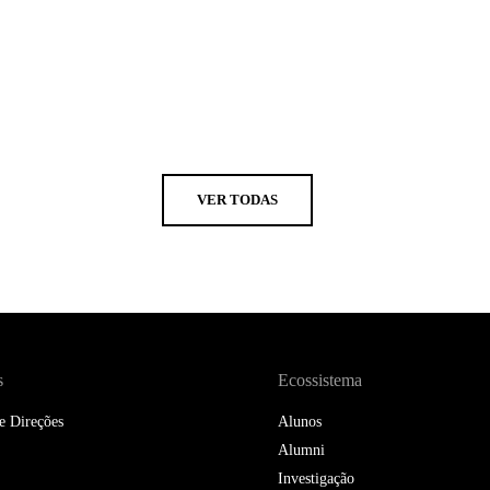
VER TODAS
s
Ecossistema
e Direções
Alunos
Alumni
Investigação