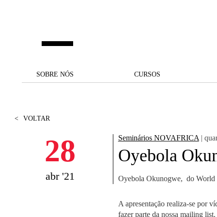
Saltar para o conteúdo principal
SOBRE NÓS
SOBRE NÓS
CURSOS
CURSOS
UM OLHAR SOBRE A NOVA
BOLSAS E
BACK
BACK
SBE
FINANCIAMENTO
<
VOLTAR
PROJETOS PARA UM
JUNTE-SE A NÓS
SOC
A NOSSA MISSÃO
FUTURO MELHOR
CANDIDATURAS
28
Seminários NOVAFRICA
| quar
DOCENTES E
A
Oyebola Oku
A MARCA
SOCIAL EQUITY
INVESTIGADORES
LICENCIATURAS
INITIATIVE
B
abr '21
Oyebola Okunogwe, do World 
QUALIDADE &
PEOPLE AND CULTURE
MESTRADOS
ACREDITAÇÕES
FELLOWSHIP FOR
B
EXCELLENCE
DOUTORAMENTOS
A apresentação realiza-se por ví
SUSTENTABILIDADE
L
fazer parte da nossa mailing list