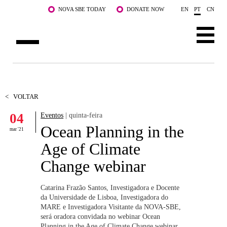
Saltar para o conteúdo principal
NOVA SBE TODAY
DONATE NOW
EN
PT
CN
SOBRE NÓS
CURSOS
<
VOLTAR
04
Eventos
| quinta-feira
DOCENTES E INVESTIGAÇÃO
Ocean Planning in the
mar '21
COMUNIDADE
Age of Climate
Change webinar
LIFE AT NOVA SBE
WHAT'S HAPPENING
Catarina Frazão Santos, Investigadora e Docente
da Universidade de Lisboa, Investigadora do
MARE e Investigadora Visitante da NOVA-SBE,
será oradora convidada no webinar Ocean
Planning in the Age of Climate Change webinar.