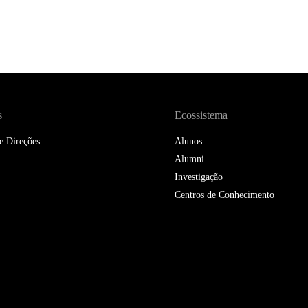
DOUBLE DEGREES
DIREITO & GESTÃO
DIREITO E ECONOMIA
DO MAR
DUAL DEGREE NYU
s
Ecossistema
e Direções
Alunos
Alumni
Investigação
Centros de Conhecimento