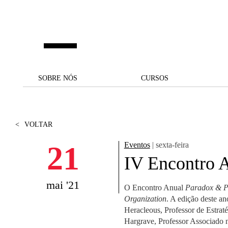
Saltar para o conteúdo principal
SOBRE NÓS
SOBRE NÓS
CURSOS
CURSOS
UM OLHAR SOBRE A NOVA
BOLSAS E
BACK
BACK
SBE
FINANCIAMENTO
<
VOLTAR
PROJETOS PARA UM
JUNTE-SE A NÓS
SOC
A NOSSA MISSÃO
FUTURO MELHOR
CANDIDATURAS
21
Eventos
| sexta-feira
DOCENTES E
A
IV Encontro A
A MARCA
SOCIAL EQUITY
INVESTIGADORES
LICENCIATURAS
INITIATIVE
B
mai '21
O Encontro Anual
Paradox & P
QUALIDADE &
PEOPLE AND CULTURE
MESTRADOS
Organization
. A edição deste a
ACREDITAÇÕES
FELLOWSHIP FOR
B
Heracleous, Professor de Estra
EXCELLENCE
DOUTORAMENTOS
Hargrave, Professor Associado 
SUSTENTABILIDADE
L