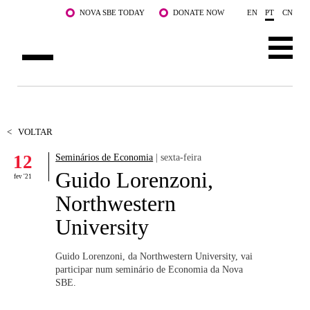
Saltar para o conteúdo principal
NOVA SBE TODAY
DONATE NOW
EN
PT
CN
SOBRE NÓS
CURSOS
<
VOLTAR
12
Seminários de Economia
| sexta-feira
DOCENTES E INVESTIGAÇÃO
Guido Lorenzoni,
fev '21
COMUNIDADE
Northwestern
University
LIFE AT NOVA SBE
WHAT'S HAPPENING
Guido Lorenzoni, da Northwestern University, vai
participar num seminário de Economia da Nova
SBE.