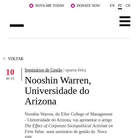
Saltar para o conteúdo principal
NOVA SBE TODAY
DONATE NOW
EN
PT
CN
SOBRE NÓS
CURSOS
<
VOLTAR
10
Seminários de Gestão
| quarta-feira
DOCENTES E INVESTIGAÇÃO
Nooshin Warren,
fev '21
COMUNIDADE
Universidade do
Arizona
LIFE AT NOVA SBE
WHAT'S HAPPENING
Nooshin Warren, do Eller College of Management
- Universidade do Arizona, vai apresentar o artigo
The Effect of Corporate Sociopolitical Activism on
Firm Value
num seminário de gestão da
Nova
SBE.