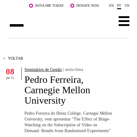
Saltar para o conteúdo principal
NOVA SBE TODAY
DONATE NOW
EN
PT
CN
SOBRE NÓS
CURSOS
<
VOLTAR
08
Seminários de Gestão
| sexta-feira
DOCENTES E INVESTIGAÇÃO
Pedro Ferreira,
jan '21
COMUNIDADE
Carnegie Mellon
University
LIFE AT NOVA SBE
WHAT'S HAPPENING
Pedro Ferreira do Heinz College, Carnegie Mellon
University, vem apresentar
“The Effect of Binge-
Watching on the Subscription of Video on
Demand: Results from Randomized Experiments”
.