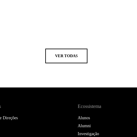
VER TODAS
s
Ecossistema
e Direções
Alunos
Alumni
Investigação