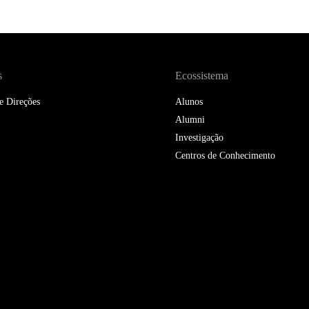
DOUBLE DEGREES
DIREITO & GESTÃO
DIREITO E ECONOMIA
s
Ecossistema
DO MAR
e Direções
Alunos
DUAL DEGREE NYU
Alumni
Investigação
Centros de Conhecimento