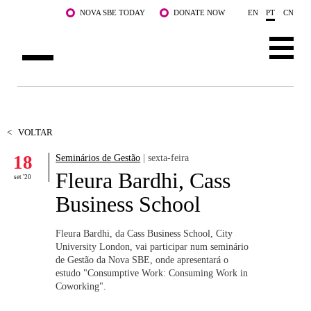
Saltar para o conteúdo principal
NOVA SBE TODAY
DONATE NOW
EN
PT
CN
SOBRE NÓS
CURSOS
<
VOLTAR
18
Seminários de Gestão
| sexta-feira
DOCENTES E INVESTIGAÇÃO
Fleura Bardhi, Cass
set '20
COMUNIDADE
Business School
LIFE AT NOVA SBE
Fleura Bardhi, da Cass Business School, City
University London, vai participar num seminário
WHAT'S HAPPENING
de Gestão da Nova SBE, onde apresentará o
estudo "Consumptive Work: Consuming Work in
Coworking".