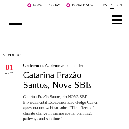
Saltar para o conteúdo principal
NOVA SBE TODAY
DONATE NOW
EN
PT
CN
SOBRE NÓS
CURSOS
<
VOLTAR
01
Conferências Académicas
| quinta-feira
DOCENTES E INVESTIGAÇÃO
Catarina Frazão
out '20
COMUNIDADE
Santos, Nova SBE
LIFE AT NOVA SBE
Catarina Frazão Santos, do NOVA SBE
Environmental Economics Knowledge Center,
WHAT'S HAPPENING
apresenta um webinar sobre "The effects of
climate change in marine spatial planning:
pathways and solutions"