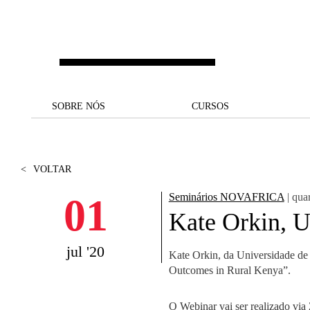
Saltar para o conteúdo principal
SOBRE NÓS
SOBRE NÓS
CURSOS
CURSOS
UM OLHAR SOBRE A NOVA
BOLSAS E
BACK
BACK
SBE
FINANCIAMENTO
<
VOLTAR
PROJETOS PARA UM
JUNTE-SE A NÓS
SOC
A NOSSA MISSÃO
FUTURO MELHOR
CANDIDATURAS
01
Seminários NOVAFRICA
| quar
DOCENTES E
A
Kate Orkin, U
A MARCA
SOCIAL EQUITY
INVESTIGADORES
LICENCIATURAS
INITIATIVE
B
jul '20
Kate Orkin, da Universidade de
QUALIDADE &
PEOPLE AND CULTURE
MESTRADOS
Outcomes in Rural Kenya”.
ACREDITAÇÕES
FELLOWSHIP FOR
B
EXCELLENCE
DOUTORAMENTOS
SUSTENTABILIDADE
L
O Webinar vai ser realizado via 