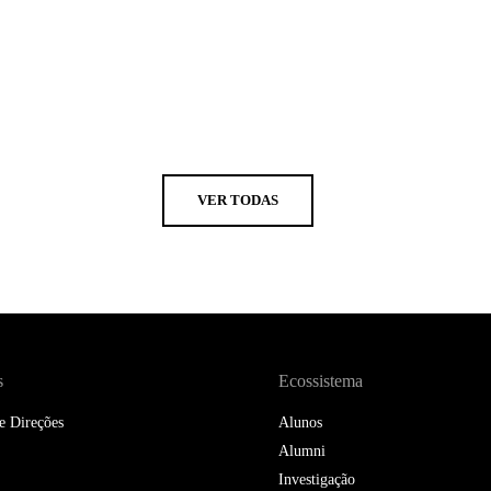
VER TODAS
s
Ecossistema
e Direções
Alunos
Alumni
Investigação