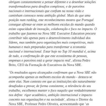
obrigam constantemente a pensar diferente e a desenhar soluções
transformadoras para desafios complexos; e de parceiros
nacionais e internacionais que confiam na nossa visão e
caminham connosco nesta ambição global. Mais do que uma
posição num ranking, este reconhecimento mostra que Portugal
consegue afirmar-se entre as melhores escolas do mundo quando
existe capacidade de inovação, colaboração e foco no impacto. O
trabalho que fazemos na Nova SBE Executive Education procura
contribuir não apenas para o desenvolvimento individual dos
líderes, mas também para organizações mais competitivas, mais
humanas e mais preparadas para transformar a economia
nacional e internacional. Estar hoje no Top 10 mundial é, acima
de tudo, a confirmação de que este ecossistema de pessoas,
empresas e parceiros está a gerar impacto real
', afirma
Pedro
Brito, CEO da Formação de Executivos da Nova SBE.
‘
Os resultados agora alcançados confirmam que a Nova SBE não
acompanha apenas as melhores escolas do mundo - destaca-se
entre elas. Num contexto em que as instituições são naturalmente
desafiadas a provar, de forma consistente, a relevância do seu
trabalho, escolhemos manter o foco naquilo que verdadeiramente
nos define: rigor académico, ambição internacional e impacto
concreto nas organizações e na sociedade
', afirma o
Diretor da
Nova SBE, Professor Pedro Oliveira
, acrescentando que ‘
as