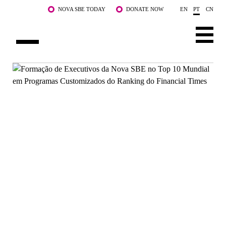
Saltar para o conteúdo principal
NOVA SBE TODAY
DONATE NOW
EN
PT
CN
SOBRE NÓS
CURSOS
DOCENTES E INVESTIGAÇÃO
COMUNIDADE
LIFE AT NOVA SBE
WHAT'S HAPPENING