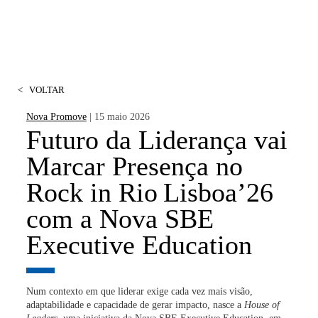
<
VOLTAR
Nova Promove
| 15 maio 2026
Futuro da Liderança vai
Marcar Presença no
Rock in Rio Lisboa’26
com a Nova SBE
Executive Education
Num contexto em que liderar exige cada vez mais visão,
adaptabilidade e capacidade de gerar impacto, nasce a
House of
Leaders
, uma iniciativa da
Nova SBE Executive Education
, em