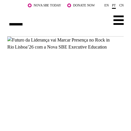
Saltar para o conteúdo principal
NOVA SBE TODAY
DONATE NOW
EN
PT
CN
SOBRE NÓS
CURSOS
DOCENTES E INVESTIGAÇÃO
COMUNIDADE
LIFE AT NOVA SBE
WHAT'S HAPPENING