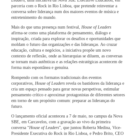
parceria com o
Rock in Rio Lisboa
, que pretende
reinventar a
conversa sobre liderança num dos maiores eventos de música e
entretenimento do mundo
.
Mais do que uma presença num festival,
House of Leaders
afirma-se como uma
plataforma de pensamento, diálogo e
inspiração
, criada para
explorar os desafios e oportunidades que
moldam o futuro das organizações e das lideranças
. Ao cruzar
educação, cultura e negócios, a iniciativa propõe um novo
contexto de reflexão, onde as hierarquias se diluem, as conversas
se tornam mais autênticas e as relações estratégicas acontecem de
forma mais espontânea e genuína.
Rompendo com os formatos tradicionais dos eventos
corporativos,
House of Leaders
revela os
bastidores da liderança
e
cria um espaço pensado para gerar novas perspetivas, estimular
pensamento crítico e aproximar protagonistas de diferentes setores
em torno de um propósito comum:
preparar as lideranças do
futuro
.
O lançamento oficial aconteceu a 7 de maio, no campus da Nova
SBE, em Carcavelos, com a gravação ao vivo da primeira
conversa “
House of Leaders
”, que juntou
Roberta Medina, Vice-
Presidente Executiva do Rock in Rio Lisboa
, e
Pedro Brito, CEO