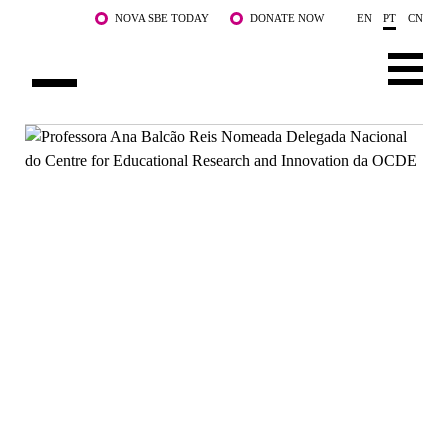
Saltar para o conteúdo principal
NOVA SBE TODAY
DONATE NOW
EN
PT
CN
SOBRE NÓS
CURSOS
DOCENTES E INVESTIGAÇÃO
COMUNIDADE
LIFE AT NOVA SBE
WHAT'S HAPPENING