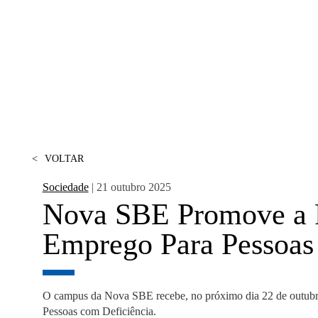
MESTRADOS EXECUTIVOS
DIVERSIDADE, EQUIDADE E
L
INCLUSÃO
LISBON MBA
E
PROJETOS PARA UM
PROGRAMAS DE
FUTURO MELHOR
INTERCÂMBIO
R
MODELO DE GOVERNO
ESCOLAS DE VERÃO
JUNTE-SE A NÓS
<
VOLTAR
FORMAÇÃO DE
EXECUTIVOS
Sociedade
| 21 outubro 2025
CONTACTOS
Nova SBE Promove a P
Emprego Para Pessoas
O campus da
Nova SBE
recebe, no próximo dia 22 de outubr
Pessoas com Deficiência
.