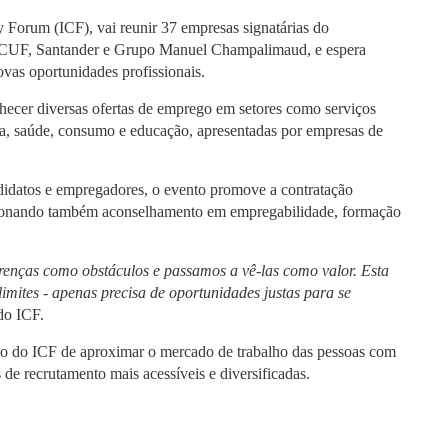
DOUBLE DEGREES
y Forum (ICF)
, vai reunir
37 empresas
signatárias do
 CUF, Santander
e
Grupo Manuel Champalimaud
, e espera
DIREITO & GESTÃO
as oportunidades profissionais.
DIREITO E ECONOMIA
nhecer diversas ofertas de emprego em setores como serviços
DO MAR
gia, saúde, consumo e educação, apresentadas por empresas de
DUAL DEGREE NYU
didatos e empregadores, o evento promove a contratação
rcionando também aconselhamento em empregabilidade, formação
renças como obstáculos e passamos a vê-las como valor. Esta
imites - apenas precisa de oportunidades justas para se
do ICF.
são do ICF de aproximar o mercado de trabalho das pessoas com
 de recrutamento mais acessíveis e diversificadas
.