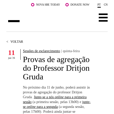
Saltar para o conteúdo principal
NOVA SBE TODAY
DONATE NOW
PT
CN
SOBRE NÓS
<
VOLTAR
CURSOS
11
Sessões de esclarecimento
| quinta-feira
Provas de agregação
DOCENTES E INVESTIGAÇÃO
jun '26
do Professor Dritjon
COMUNIDADE
Gruda
LIFE AT NOVA SBE
No próximo dia 11 de junho, poderá assistir às
provas de agregação do professor Dritjon
WHAT'S HAPPENING
Gruda.
Junte-se a nós
online
para a primeira
sessão
(a primeira sessão, pelas 13h00) e
junte-
se
online
para a segunda
(a segunda sessão,
pelas 17h00). Poderá ainda juntar-se