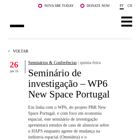
Saltar para o conteúdo principal
NOVA SBE TODAY
DONATE NOW
PT
CN
SOBRE NÓS
<
VOLTAR
CURSOS
26
Seminários & Conferências
| quinta-feira
Seminário de
DOCENTES E INVESTIGAÇÃO
jun '25
investigação – WP6
COMUNIDADE
New Space Portugal
LIFE AT NOVA SBE
Em linha com o WP6, do projeto PRR New
Space Portugal, e com foco em economia
WHAT'S HAPPENING
espacial, este seminário de investigação
apresentará estudos de caso de alunos/as sobre
o HAPS enquanto agente de mudança na
indústria espacial (Omnideia) e o