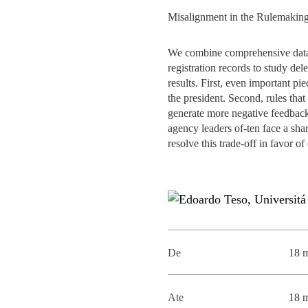
MESTRADOS EXECUTIVOS
Misalignment in the Rulemaking
DIVERSIDADE, EQUIDADE E
L
INCLUSÃO
LISBON MBA
We combine comprehensive data o
E
registration records to study de
PROJETOS PARA UM
PROGRAMAS DE
results. First, even important pi
FUTURO MELHOR
INTERCÂMBIO
R
the president. Second, rules tha
generate more negative feedback f
MODELO DE GOVERNO
ESCOLAS DE VERÃO
agency leaders of-ten face a sha
resolve this trade-off in favor of
JUNTE-SE A NÓS
FORMAÇÃO DE
EXECUTIVOS
CONTACTOS
De
18 
Ate
18 