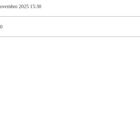
DOUBLE DEGREES
novembro 2025 15:30
DIREITO & GESTÃO
0
DIREITO E ECONOMIA
DO MAR
DUAL DEGREE NYU