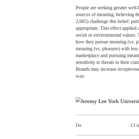
MESTRADOS EXECUTIVOS
People are seeking greater well-
DIVERSIDADE, EQUIDADE E
L
sources of meaning, believing t
INCLUSÃO
LISBON MBA
2,685) challenge this belief: pa
E
appropriate. This effect applied
PROJETOS PARA UM
PROGRAMAS DE
social or environmental values. 
FUTURO MELHOR
INTERCÂMBIO
how they pursue meaning (vs. pl
R
meaning (vs. pleasure) with les
MODELO DE GOVERNO
marketplace and pursuing meaning
ESCOLAS DE VERÃO
sensitivity to threats to their 
JUNTE-SE A NÓS
Brands may increase receptivene
FORMAÇÃO DE
way.
EXECUTIVOS
CONTACTOS
De
13 