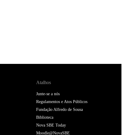
Atalhos
Junte-se a nós
Regulamentos e Atos Públicos
Fundação Alfredo de Sousa
Biblioteca
Nova SBE Today
Moodle@NovaSBE