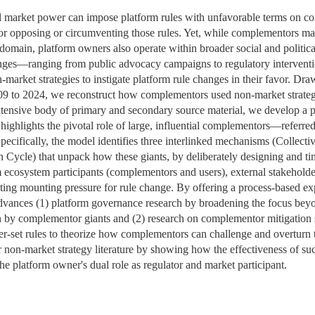
HO
CANDIDATOS AO
CONHECIMENTOS
CUSTOS
ESTRANGEIRO
EMPREENDEDORISMO
EDUCATION
DOUTORAMENTOS
PÓS-GRADUAÇÕES
PROGRAM FINDER
PROGRAM
UNIDADES
APRESENTAÇÃO
CARREIRAS
CUSTOS
CARREIRAS
CUSTOS
ÁREAS DE
PROJ
NOTÍ
O
C
V
l market power can impose platform rules with unfavorable terms on co
MERCADO DE
EMPREENDEDORISMO
ALUNOS FREEMOVER
DESTAQUES
A EQUIPA
CURRICULARES
BOLSAS E
CARREIRAS
CUSTOS
CANDIDATURAS
APRESENTAÇÃO
INVESTIGAÇ
R
IDERANÇA SOCIAL
CUSTOS
CUSTOS
O CURSO
ESTUDAR NO
PUBLICAÇÕES
APRE
PESS
PROJ
CONT
EQUI
for opposing or circumventing those rules. Yet, while complementors ma
TRABALHO
DI
DE IMPACTO E
TITULARES DE OUTROS
CARREIRAS
FINANCIAMENTO
CUSTOS
GESTÃO E ESTRATÉGIA
ENVIROMENTAL
LICENCIATURAS
DOUTORAMENTOS
CALENDÁRIO
CANDIDATURAS: 7.ª
CARREIRAS
BOLSAS E
CARREIRAS
CUSTOS
CARREIRAS
ESTRANGEIRO
CONT
PROJ
P
PA
domain, platform owners also operate within broader social and politica
IN
INOVAÇÃO
CURSOS SUPERIORES
ECONOMICS
ALUNOS DE
SOCIALINNOVA-HUB ERA
EDIÇÃO
CANDIDATURAS
REINGRESSOS
FINANCIAMENTO
BOLSAS E
PROGRAMA
APRESENTAÇÃO
COLOCAÇÕES
F
CONOMIA DA SAÚDE
FAQ
FAQ
STUDENT ADVISING
DESTAQUES DE IMPACTO
PUBL
PROJ
PESS
GET 
CONT
nges—ranging from public advocacy campaigns to regulatory interventi
INTERCÂMBIO
CHAIR
BOLSAS E
CANDIDATURAS
FINANCIAMENTO
CARREIRAS
LIDERANÇA E GESTÃO
A PALAVRA É SUA
DOCENTES
ESTUDAR NO
BOLSAS E
ESTUDAR NO
BOLSAS E
PROGRAMA
EVEN
PUBL
E
arket strategies to instigate platform rule changes in their favor. Draw
NO
FINANÇAS
INCOMING
UNIDADES
FINANCIAMENTO
DA MUDANÇA
FINANCE
ESTRANGEIRO
CANDIDATURAS
FINANCIAMENTO
ESTRANGEIRO
FINANCIAMENTO
COLOCAÇÕES
PROGRAMA
D
9 to 2024, we reconstruct how complementors used non-market strategi
ESPONSIBLE FINANCE
STUDENT ADVISING
STUDENT ADVISING
RELATÓRIOS
PESS
PUBL
EVEN
INVE
NOTÍ
PO
CURRICULARES
CARREIRAS
CANDIDATURAS
BOLSAS E
B
xtensive body of primary and secondary source material, we develop a
EVENTOS
BLOGUE
PUBL
PESS
GESTÃO
ALUNOS DE
CANDIDATURAS
FINANCIAMENTO
FINANÇAS E ECONOMIA
LEADERSHIP FOR
 highlights the pivotal role of large, influential complementors—refer
PROGRAMA
PROGRAMA
CANDIDATURAS
PROGRAMA
CANDIDATURAS
CUSTOS
CUSTOS
MSC 
NOTÍ
EDUC
INTERCÂMBIO
REINGRESSO
IMPACT
Specifically, the model identifies three interlinked mechanisms (Collect
PROGRAMA
ESTUDAR NO
CONTACTOS
EQUI
OUTGOING
ycle) that unpack how these giants, by deliberately designing and tim
MESTRADO
PROGRAMA
ESTRANGEIRO
CANDIDATURAS
IA DATA DIGITAL
STUDENT ADVISING
STUDENT ADVISING
STUDENT ADVISING
STUDENT ADVISING
ALUNOS
ALUNOS
CONT
 ecosystem participants (complementors and users), external stakeholde
INTERNACIONAL EM
ESTUDANTES
HEALTH ECONOMICS &
STUDENT ADVISING
NOTÍ
ating mounting pressure for rule change. By offering a process-based e
FINANÇAS
INTERNACIONAIS
MANAGEMENT
STUDENT ADVISING
dvances (1) platform governance research by broadening the focus beyo
EDUC
 by complementor giants and (2) research on complementor mitigation 
MESTRADO
MAIORES DE 23
NOVAFRICA
er-set rules to theorize how complementors can challenge and overturn t
INTERNACIONAL EM
 non-market strategy literature by showing how the effectiveness of suc
GESTÃO
MUDANÇA
OPEN & USER
the platform owner's dual role as regulator and market participant.
INNOVATION
CEMS MIM