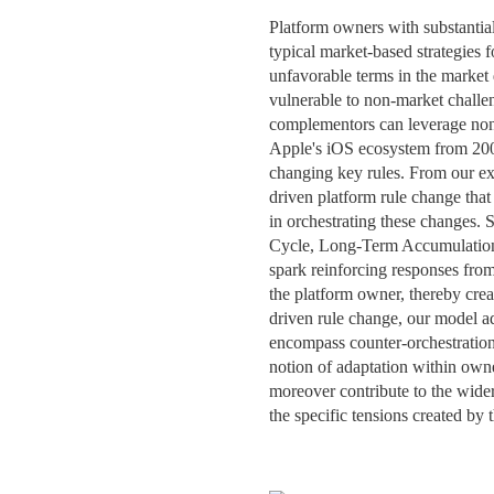
MESTRADOS EXECUTIVOS
Platform owners with substantia
DIVERSIDADE, EQUIDADE E
L
typical market-based strategies 
INCLUSÃO
LISBON MBA
unfavorable terms in the market 
E
vulnerable to non-market challe
PROJETOS PARA UM
PROGRAMAS DE
complementors can leverage non-m
FUTURO MELHOR
INTERCÂMBIO
Apple's iOS ecosystem from 200
R
changing key rules. From our e
MODELO DE GOVERNO
driven platform rule change that
ESCOLAS DE VERÃO
in orchestrating these changes. 
JUNTE-SE A NÓS
Cycle, Long-Term Accumulation C
FORMAÇÃO DE
spark reinforcing responses from
EXECUTIVOS
the platform owner, thereby cre
CONTACTOS
driven rule change, our model a
encompass counter-orchestration
notion of adaptation within own
moreover contribute to the wider
the specific tensions created by 