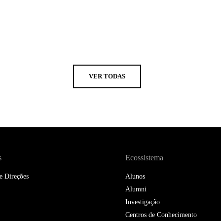
VER TODAS
s
Ecossistema
e Direções
Alunos
Alumni
Investigação
Centros de Conhecimento