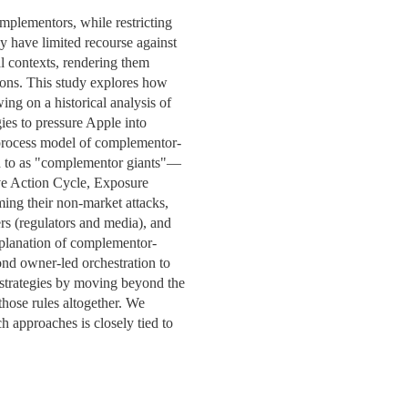
SPITALITY
ETOS
CIAS
S NOSSOS DOADORES
OMUNIDADE
CW LAB @ NOVA SBE
ENGAGEMENT
EDUCAÇÃO
EQUIPA
PROCESSO
APRESENTAÇÃO
mplementors, while restricting
ÃO
ECRUTAR TALENTO
INVESTIGAÇÃO
PUBLICAÇÕES
SENTAÇÃO
OAS
ETOS
ACTOS
PA
PESSOAS
PESSOAS
COMUNI
y have limited recourse against
GITAL DATA DESIGN
ACTOS
ETOS
ERGUNTAS
RTICIPE
BEM-ESTAR
PROJETOS DE INCLUSÃO
EVENTOS
PEER2PEER
l contexts, rendering them
STITUTE
REQUENTES
ÚLTIMAS NOTÍCIAS
CONTACTOS
ICAÇÕES
ETOS
OAS
INVOLVED
ACTOS
CONTACTOS
ons. This study explores how
TOS
ICAÇÕES
QUIPA
PERGUNTAS FREQUENTES
EQUIPA
CONTACTOS
ing on a historical analysis of
VA SBE PUBLIC
OAR AGORA PARA
CONTACTOS
PESSOAS
es to pressure Apple into
OAS
ICAÇÕES
TOS
STIGAÇAO
CIAS
LICY INSTITUTE
OLSAS
 process model of complementor-
ICAÇÕES
OAS
ALUNOS INTERNACIONAIS
CONTACTOS
NOTÍCIAS
red to as "complementor giants"—
PESSOAS
& PHD
CIAS
AÇÃO
ive Action Cycle, Exposure
PA
RECORTES DE IMPRENSA
ing their non-market attacks,
REDE DE MENTORES
ACTOS
rs (regulators and media), and
CIAS
xplanation of complementor-
nd owner-led orchestration to
AÇÃO
strategies by moving beyond the
hose rules altogether. We
h approaches is closely tied to