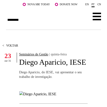
Saltar para o conteúdo principal
NOVA SBE TODAY
DONATE NOW
EN
PT
CN
SOBRE NÓS
CURSOS
<
VOLTAR
23
Seminários de Gestão
| quinta-feira
DOCENTES E INVESTIGAÇÃO
Diego Aparicio, IESE
out '25
COMUNIDADE
Diego Aparicio, do IESE, vai apresentar o seu
LIFE AT NOVA SBE
trabalho de investigação.
WHAT'S HAPPENING