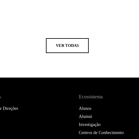
VER TODAS
s
Ecossistema
e Direções
Alunos
Alumni
Investigação
Centros de Conhecimento