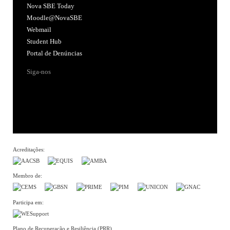
Nova SBE Today
Moodle@NovaSBE
Webmail
Student Hub
Portal de Denúncias
Siga-nos
Acreditações:
Membro de:
Participa em:
Plano de Recuperação e Resiliência (PRR)