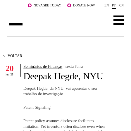
Saltar para o conteúdo principal
NOVA SBE TODAY
DONATE NOW
EN
PT
CN
SOBRE NÓS
CURSOS
<
VOLTAR
20
Seminários de Finanças
| sexta-feira
DOCENTES E INVESTIGAÇÃO
Deepak Hegde, NYU
jun '25
COMUNIDADE
Deepak Hegde, da NYU, vai apesentar o seu
LIFE AT NOVA SBE
trabalho de investigação.
WHAT'S HAPPENING
Patent Signaling
Patent policy assumes disclosure facilitates
imitation. Yet inventors often disclose even when