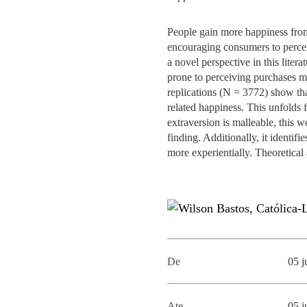
MESTRADOS EXECUTIVOS
DIVERSIDADE, EQUIDADE E
L
People gain more happiness from 
INCLUSÃO
LISBON MBA
encouraging consumers to perceiv
E
a novel perspective in this liter
PROJETOS PARA UM
PROGRAMAS DE
prone to perceiving purchases mo
FUTURO MELHOR
INTERCÂMBIO
replications (N = 3772) show tha
R
related happiness. This unfolds f
MODELO DE GOVERNO
extraversion is malleable, this w
ESCOLAS DE VERÃO
finding. Additionally, it identi
JUNTE-SE A NÓS
more experientially. Theoretical
FORMAÇÃO DE
EXECUTIVOS
CONTACTOS
De
05 j
Ate
05 j