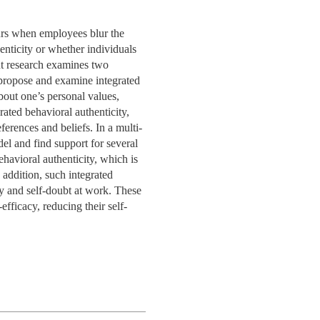
SPITALITY
ETOS
CIAS
S NOSSOS DOADORES
OMUNIDADE
CW LAB @ NOVA SBE
ENGAGEMENT
EDUCAÇÃO
EQUIPA
PROCESSO
APRESENTAÇÃO
ÃO
ECRUTAR TALENTO
INVESTIGAÇÃO
PUBLICAÇÕES
SENTAÇÃO
OAS
ETOS
ACTOS
PA
PESSOAS
PESSOAS
COMUNI
urs when employees blur the
GITAL DATA DESIGN
ACTOS
ETOS
ERGUNTAS
RTICIPE
BEM-ESTAR
PROJETOS DE INCLUSÃO
EVENTOS
PEER2PEER
enticity or whether individuals
STITUTE
REQUENTES
ÚLTIMAS NOTÍCIAS
CONTACTOS
ICAÇÕES
ETOS
OAS
INVOLVED
ACTOS
CONTACTOS
sent research examines two
TOS
ICAÇÕES
QUIPA
PERGUNTAS FREQUENTES
EQUIPA
CONTACTOS
 propose and examine integrated
VA SBE PUBLIC
OAR AGORA PARA
CONTACTOS
PESSOAS
bout one’s personal values,
OAS
ICAÇÕES
TOS
STIGAÇAO
CIAS
LICY INSTITUTE
OLSAS
ted behavioral authenticity,
ICAÇÕES
OAS
ALUNOS INTERNACIONAIS
CONTACTOS
NOTÍCIAS
erences and beliefs. In a multi-
PESSOAS
& PHD
CIAS
AÇÃO
el and find support for several
PA
RECORTES DE IMPRENSA
ehavioral authenticity, which is
REDE DE MENTORES
ACTOS
 addition, such integrated
CIAS
acy and self-doubt at work. These
efficacy, reducing their self-
AÇÃO