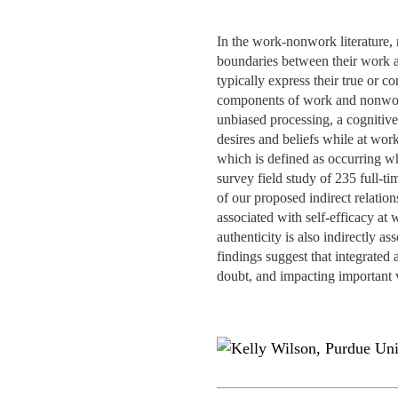
MESTRADOS EXECUTIVOS
DIVERSIDADE, EQUIDADE E
L
In the work-nonwork literature,
INCLUSÃO
LISBON MBA
boundaries between their work an
E
typically express their true or co
PROJETOS PARA UM
PROGRAMAS DE
components of work and nonwork a
FUTURO MELHOR
INTERCÂMBIO
unbiased processing, a cognitive
R
desires and beliefs while at wo
MODELO DE GOVERNO
which is defined as occurring wh
ESCOLAS DE VERÃO
survey field study of 235 full-t
JUNTE-SE A NÓS
of our proposed indirect relation
FORMAÇÃO DE
associated with self-efficacy at
EXECUTIVOS
authenticity is also indirectly a
CONTACTOS
findings suggest that integrated 
doubt, and impacting important 