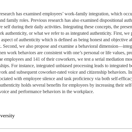
HO
CANDIDATOS AO
CONHECIMENTOS
CUSTOS
ESTRANGEIRO
EMPREENDEDORISMO
EDUCATION
DOUTORAMENTOS
PÓS-GRADUAÇÕES
PROGRAM FINDER
PROGRAM
UNIDADES
APRESENTAÇÃO
CARREIRAS
CUSTOS
CARREIRAS
CUSTOS
ÁREAS DE
PROJ
NOTÍ
O
C
V
MERCADO DE
EMPREENDEDORISMO
ALUNOS FREEMOVER
DESTAQUES
A EQUIPA
CURRICULARES
BOLSAS E
CARREIRAS
CUSTOS
CANDIDATURAS
APRESENTAÇÃO
INVESTIGAÇ
R
IDERANÇA SOCIAL
CUSTOS
CUSTOS
O CURSO
ESTUDAR NO
PUBLICAÇÕES
APRE
PESS
PROJ
CONT
EQUI
 research has examined employees’ work-family integration, which occ
TRABALHO
DI
DE IMPACTO E
TITULARES DE OUTROS
CARREIRAS
FINANCIAMENTO
CUSTOS
GESTÃO E ESTRATÉGIA
ENVIROMENTAL
LICENCIATURAS
DOUTORAMENTOS
CALENDÁRIO
CANDIDATURAS: 7.ª
CARREIRAS
BOLSAS E
CARREIRAS
CUSTOS
CARREIRAS
ESTRANGEIRO
CONT
PROJ
P
PA
d family roles. Previous research has also examined dispositional auth
IN
INOVAÇÃO
CURSOS SUPERIORES
ECONOMICS
ALUNOS DE
SOCIALINNOVA-HUB ERA
EDIÇÃO
CANDIDATURAS
REINGRESSOS
FINANCIAMENTO
BOLSAS E
PROGRAMA
APRESENTAÇÃO
COLOCAÇÕES
F
CONOMIA DA SAÚDE
FAQ
FAQ
STUDENT ADVISING
DESTAQUES DE IMPACTO
PUBL
PROJ
PESS
GET 
CONT
re self during their daily activities. Integrating these concepts, the pre
INTERCÂMBIO
CHAIR
BOLSAS E
CANDIDATURAS
FINANCIAMENTO
CARREIRAS
LIDERANÇA E GESTÃO
A PALAVRA É SUA
DOCENTES
ESTUDAR NO
BOLSAS E
ESTUDAR NO
BOLSAS E
PROGRAMA
EVEN
PUBL
E
uthenticity, or what we refer to as integrated authenticity. First, we
NO
FINANÇAS
INCOMING
UNIDADES
FINANCIAMENTO
DA MUDANÇA
FINANCE
ESTRANGEIRO
CANDIDATURAS
FINANCIAMENTO
ESTRANGEIRO
FINANCIAMENTO
COLOCAÇÕES
PROGRAMA
D
 aspect of authenticity which is defined as being honest and objective a
ESPONSIBLE FINANCE
STUDENT ADVISING
STUDENT ADVISING
RELATÓRIOS
PESS
PUBL
EVEN
INVE
NOTÍ
PO
CURRICULARES
CARREIRAS
CANDIDATURAS
BOLSAS E
B
rk. Second, we also propose and examine a behavioral dimension—integra
EVENTOS
BLOGUE
PUBL
PESS
GESTÃO
ALUNOS DE
CANDIDATURAS
FINANCIAMENTO
FINANÇAS E ECONOMIA
LEADERSHIP FOR
en work behaviors are consistent with one’s personal or life values, pref
PROGRAMA
PROGRAMA
CANDIDATURAS
PROGRAMA
CANDIDATURAS
CUSTOS
CUSTOS
MSC 
NOTÍ
EDUC
INTERCÂMBIO
REINGRESSO
IMPACT
ime employees and 141 of their coworkers, we test a serial mediation mod
PROGRAMA
ESTUDAR NO
CONTACTOS
EQUI
OUTGOING
ships. For instance, integrated unbiased processing leads to integrated b
MESTRADO
PROGRAMA
ESTRANGEIRO
CANDIDATURAS
IA DATA DIGITAL
STUDENT ADVISING
STUDENT ADVISING
STUDENT ADVISING
STUDENT ADVISING
ALUNOS
ALUNOS
CONT
 work and subsequent coworker-rated voice and citizenship behaviors. In
INTERNACIONAL EM
ESTUDANTES
HEALTH ECONOMICS &
STUDENT ADVISING
NOTÍ
ssociated with employee silence and task proficiency via both self-effic
FINANÇAS
INTERNACIONAIS
MANAGEMENT
STUDENT ADVISING
authenticity holds several benefits for employees by increasing their self-
EDUC
voice and performance behaviors in the workplace.
MESTRADO
MAIORES DE 23
NOVAFRICA
INTERNACIONAL EM
GESTÃO
MUDANÇA
OPEN & USER
INNOVATION
CEMS MIM