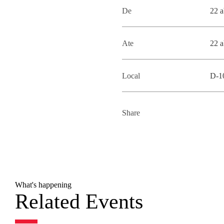
De
22 a
Ate
22 a
Local
D-1
Share
What's happening
Related Events