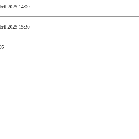
DOUBLE DEGREES
bril 2025 14:00
DIREITO & GESTÃO
bril 2025 15:30
DIREITO E ECONOMIA
DO MAR
05
DUAL DEGREE NYU