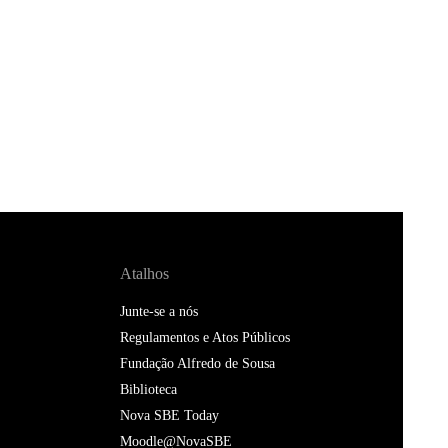
Atalhos
Junte-se a nós
Regulamentos e Atos Públicos
Fundação Alfredo de Sousa
Biblioteca
Nova SBE Today
Moodle@NovaSBE