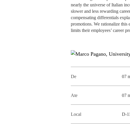
MESTRADOS EXECUTIVOS
nearly the universe of Italian i
DIVERSIDADE, EQUIDADE E
slower and less rewarding career
L
INCLUSÃO
compensating differentials explai
LISBON MBA
promotions. We rationalize this 
E
limits their employees’ career pr
PROJETOS PARA UM
PROGRAMAS DE
FUTURO MELHOR
INTERCÂMBIO
R
MODELO DE GOVERNO
ESCOLAS DE VERÃO
JUNTE-SE A NÓS
FORMAÇÃO DE
EXECUTIVOS
De
07 
CONTACTOS
Ate
07 
Local
D-1