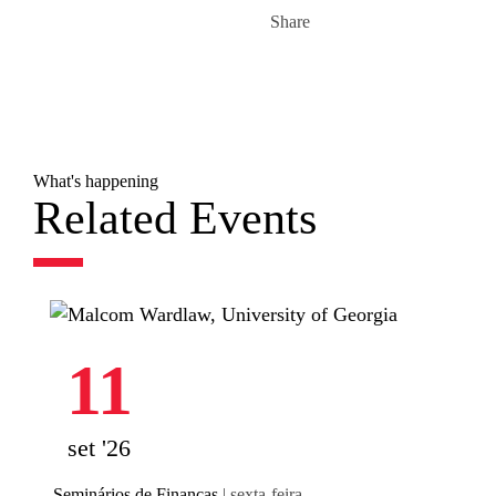
Share
What's happening
Related Events
11
set '26
Seminários de Finanças
| sexta-feira