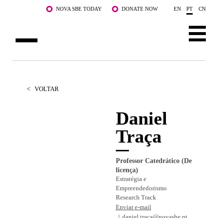
Saltar para o conteúdo principal
NOVA SBE TODAY
DONATE NOW
EN
PT
CN
SOBRE NÓS
CURSOS
<
VOLTAR
DOCENTES E INVESTIGAÇÃO
Daniel
Traça
COMUNIDADE
LIFE AT NOVA SBE
Professor Catedrático (De
licença)
WHAT'S HAPPENING
Estratégia e
Empreendedorismo
Research Track
Enviar e-mail
daniel.traca@novasbe.pt